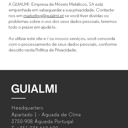
A GUIALMI - Empresa de Móveis Metálicos, SA está
empenhada em salvaguardar a sua privacidade. Contacte-
nos em
marketing@guialmi.pt
se você tiver dúvidas ou
problemas sobre o uso dos seus dados pessoais, teremos
todo o prazer em ajudá-lo.
Ao utilizar este site e / ou nossos serviços, você concorda
com o processamento de seus dados pessoais, conforme
descrito nesta Política de Privacidade.
GUIALMI
–
Headquarters
Office
Apartado 1 - Aguada de Cima
3750-908 Águeda
Portugal
furniture