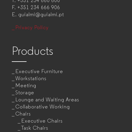
T.
+351 234 660 600
manufacturer
F.
+351 234 666 906
E.
guialmi@guialmi.pt
for
companies
Privacy Policy
Products
Executive Furniture
Workstations
Meeting
Storage
Lounge and Waiting Areas
Collaborative Working
Chairs
Executive Chairs
Task Chairs