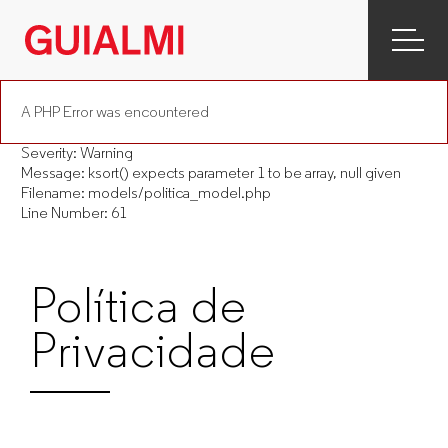
GUIALMI
–
A PHP Error was encountered
Office
Severity: Warning
furniture
Message: ksort() expects parameter 1 to be array, null given
Filename: models/politica_model.php
manufacturer
Line Number: 61
for
Política de
companies
Privacidade