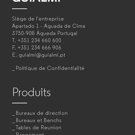
–
Siège de l'entreprise
Fabricant
Apartado 1 - Aguada de Cima
de
3750-908 Águeda
Portugal
T.
+351 234 660 600
mobilier
F.
+351 234 666 906
de
E.
guialmi@guialmi.pt
bureau
Polítique de Confidentialité
pour
entreprises
Produits
Bureaux de direction
Bureaux et Benchs
Tables de Reunion
Rangement