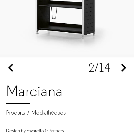
mobilier
de
bureau
pour
2
/14
entreprises
Marciana
Produits
Mediathéques
Design by Favaretto & Partners