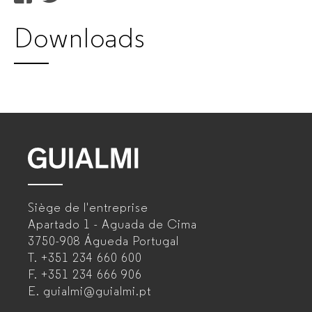
Produtos
Downloads
|
GUIALMI
–
Fabricant
GUIALMI
de
–
Siège de l'entreprise
mobilier
Fabricant
Apartado 1 - Aguada de Cima
de
3750-908 Águeda
Portugal
de
T.
+351 234 660 600
mobilier
F.
+351 234 666 906
bureau
de
E.
guialmi@guialmi.pt
pour
bureau