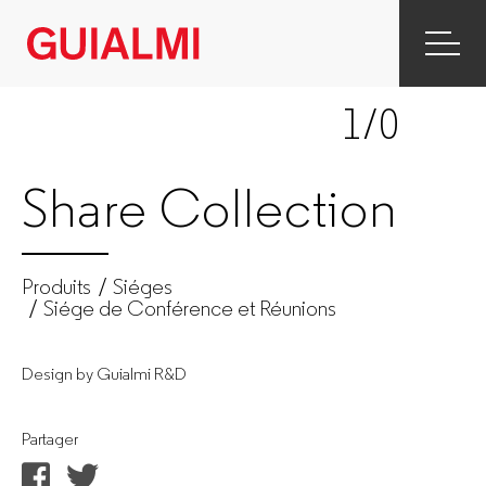
Share
|
1
/0
Siége
de
Share Collection
Conférence
et
Produits
Siéges
Siége de Conférence et Réunions
Réunions
Design by Guialmi R&D
|
Siéges
Partager
|