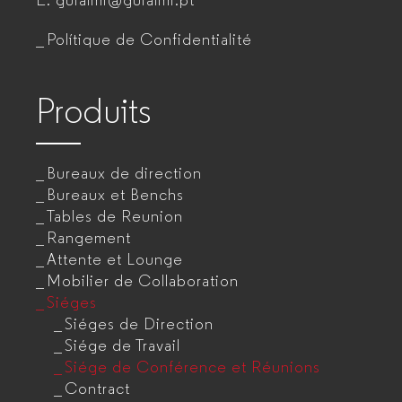
E.
guialmi@guialmi.pt
bureau
entreprises
Polítique de Confidentialité
pour
entreprises
Produits
Bureaux de direction
Bureaux et Benchs
Tables de Reunion
Rangement
Attente et Lounge
Mobilier de Collaboration
Siéges
Siéges de Direction
Siége de Travail
Siége de Conférence et Réunions
Contract