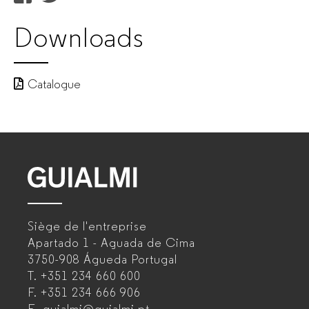
Produtos
Downloads
|
Catalogue
GUIALMI
–
Fabricant
de
GUIALMI
mobilier
–
Siège de l'entreprise
Fabricant
de
Apartado 1 - Aguada de Cima
de
3750-908 Águeda
Portugal
bureau
T.
+351 234 660 600
mobilier
F.
+351 234 666 906
pour
de