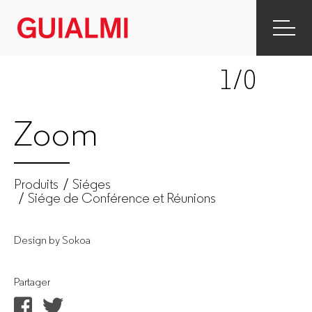
Zoom
|
1
/0
Siége
de
Zoom
Conférence
et
Produits
Siéges
Siége de Conférence et Réunions
Réunions
Design by Sokoa
|
Siéges
Partager
|