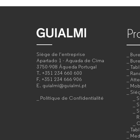
Pr
GUIALMI
–
Siège de l'entreprise
Bure
Fabricant
Apartado 1 - Aguada de Cima
Bur
3750-908 Águeda
Portugal
Tab
de
T.
+351 234 660 600
Ran
F.
+351 234 666 906
Att
mobilier
E.
guialmi@guialmi.pt
Mobi
de
Sié
Polítique de Confidentialité
S
bureau
S
S
pour
R
C
entreprises
Tab
Med