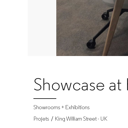
|
GUIALMI
–
Fabricant
de
Showcase at 
mobilier
de
Showrooms + Exhibitions
Projets
King William Street - UK
bureau