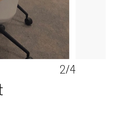
2
/4
t