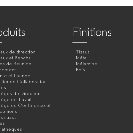
oduits
Finitions
aux de direction
Tissus
eaux et Benchs
Métal
les de Reunion
Mélamine
gement
Bois
ente et Lounge
lier de Collaboration
ges
iéges de Direction
iége de Travail
iége de Conférence et
éunions
ontract
les
iathéques