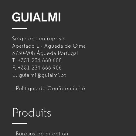
GUIALMI
–
Siège de l'entreprise
Fabricant
Apartado 1 - Aguada de Cima
de
3750-908 Águeda
Portugal
T.
+351 234 660 600
mobilier
F.
+351 234 666 906
de
E.
guialmi@guialmi.pt
bureau
Polítique de Confidentialité
pour
entreprises
Produits
Bureaux de direction