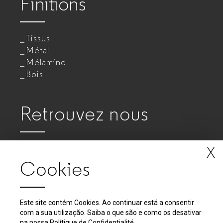
Finitions
Tissus
Métal
Mélamine
Bois
Retrouvez nous
X
Cookies
Este site contém Cookies. Ao continuar está a consentir
com a sua utilização. Saiba o que são e como os desativar
2018 - 2026 © GUIALMI - Empresa de Móveis Metálicos, SA
na nossa
Polítique de Confidentialité
.