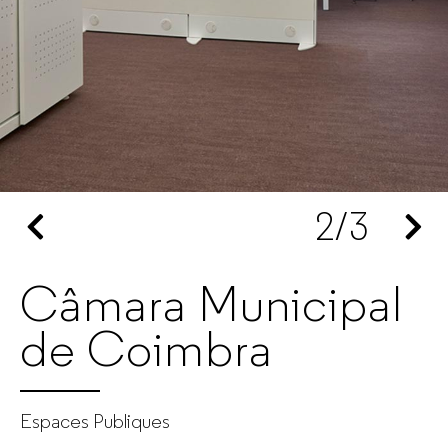
de
mobilier
de
bureau
2
/3
pour
entreprises
Câmara Municipal
de Coimbra
Espaces Publiques