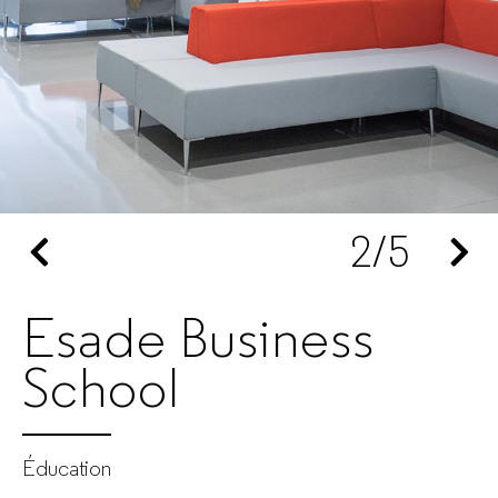
mobilier
de
bureau
pour
2
/5
entreprises
Esade Business
School
Éducation