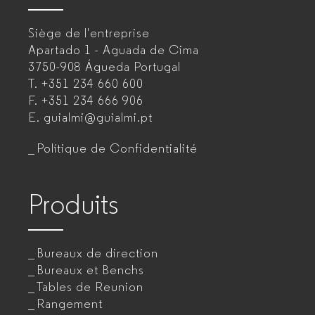
–
Siège de l'entreprise
Fabricant
Apartado 1 - Aguada de Cima
de
3750-908 Águeda
Portugal
T.
+351 234 660 600
mobilier
F.
+351 234 666 906
de
E.
guialmi@guialmi.pt
bureau
Polítique de Confidentialité
pour
entreprises
Produits
Bureaux de direction
Bureaux et Benchs
Tables de Reunion
Rangement