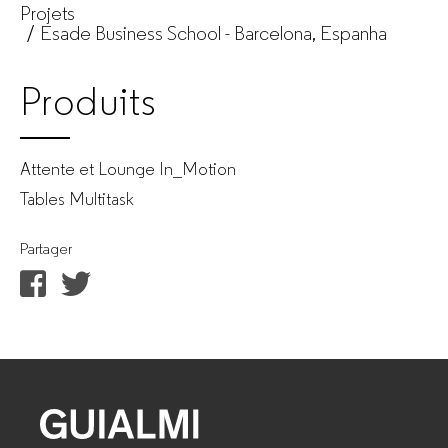
Projets
Esade Business School - Barcelona, Espanha
Produits
Attente et Lounge In_Motion
Tables Multitask
Partager
GUIALMI