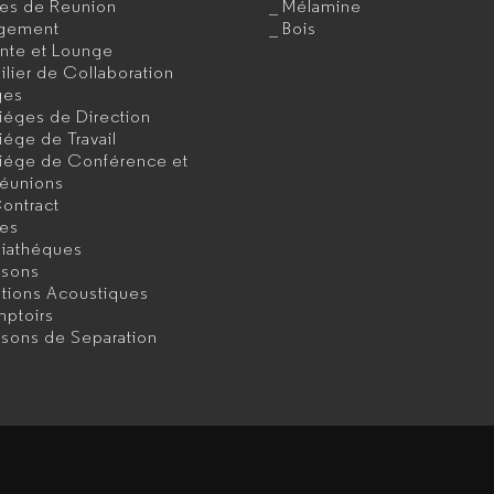
les de Reunion
Mélamine
gement
Bois
ente et Lounge
lier de Collaboration
ges
iéges de Direction
iége de Travail
iége de Conférence et
éunions
ontract
les
iathéques
isons
utions Acoustiques
ptoirs
isons de Separation