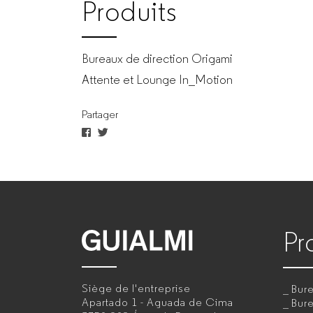
Produits
Bureaux de direction Origami
Attente et Lounge In_Motion
Partager
Pr
GUIALMI
–
Siège de l'entreprise
Bure
Fabricant
Apartado 1 - Aguada de Cima
Bur