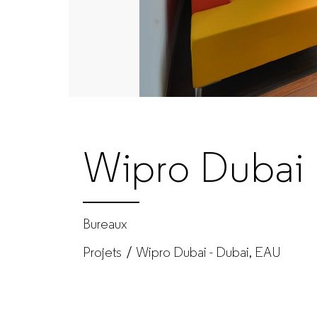
Fabricant
de
mobilier
de
Wipro Dubai
bureau
pour
Bureaux
Projets
Wipro Dubai - Dubai, EAU
entreprises