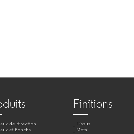
oduits
Finitions
aux de direction
Tissus
eaux et Benchs
Métal