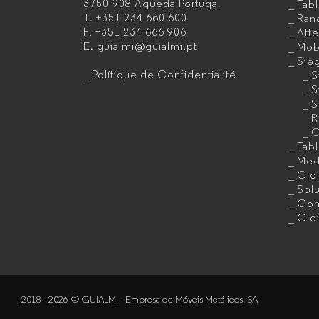
3750-908 Águeda
Portugal
Tab
de
T.
+351 234 660 600
Ran
F.
+351 234 666 906
Att
mobilier
E.
guialmi@guialmi.pt
Mobi
de
Sié
Polítique de Confidentialité
S
bureau
S
S
pour
R
C
entreprises
Tab
Med
Clo
Sol
Com
Clo
2018 - 2026 © GUIALMI - Empresa de Móveis Metálicos, SA