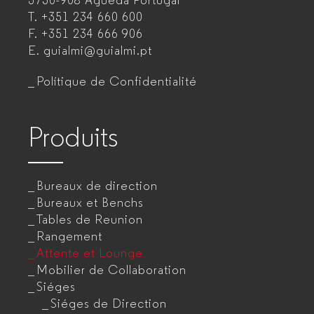
3750-908 Águeda
Portugal
T.
+351 234 660 600
mobilier
F.
+351 234 666 906
de
E.
guialmi@guialmi.pt
bureau
Polítique de Confidentialité
pour
entreprises
Produits
Bureaux de direction
Bureaux et Benchs
Tables de Reunion
Rangement
Attente et Lounge
Mobilier de Collaboration
Siéges
Siéges de Direction