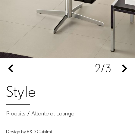
Fabricant
de
mobilier
de
2
/3
bureau
pour
Style
entreprises
Produits
Attente et Lounge
Design by R&D Guialmi