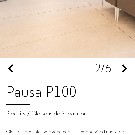
–
Fabricant
de
mobilier
2
/6
de
bureau
Pausa P100
pour
entreprises
Produits
Cloisons de Separation
Cloison amovible avec verre continu, composée d’une large