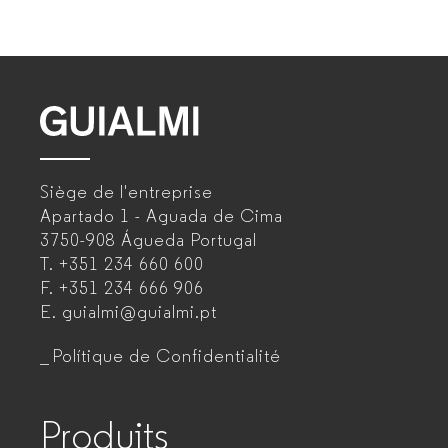
GUIALMI
–
Siège de l'entreprise
Fabricant
Apartado 1 - Aguada de Cima
de
3750-908 Águeda
Portugal
T.
+351 234 660 600
mobilier
F.
+351 234 666 906
de
E.
guialmi@guialmi.pt
bureau
Polítique de Confidentialité
pour
entreprises
Produits