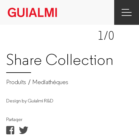
Share
|
1
/0
Mediathéques
|
Share Collection
Produtos
|
Produits
Mediathéques
GUIALMI
Design by Guialmi R&D
–
Partager
Fabricant
de