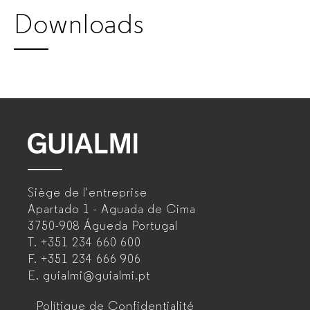
Downloads
mobilier
de
bureau
pour
entreprises
GUIALMI
–
Siège de l'entreprise
Fabricant
Apartado 1 - Aguada de Cima
de
3750-908 Águeda
Portugal
T.
+351 234 660 600
mobilier
F.
+351 234 666 906
de
E.
guialmi@guialmi.pt
bureau
Polítique de Confidentialité