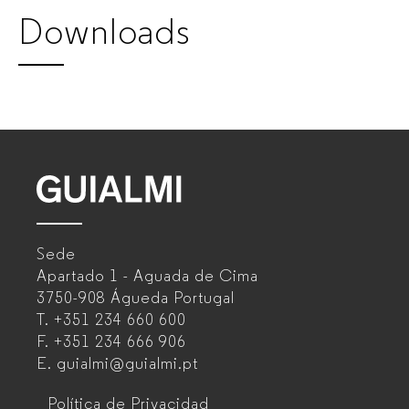
Downloads
de
muebles
de
oficina
para
GUIALMI
–
empresas
Sede
Fabricante
Apartado 1 - Aguada de Cima
de
3750-908 Águeda
Portugal
T.
+351 234 660 600
muebles
F.
+351 234 666 906
de
E.
guialmi@guialmi.pt
oficina
Política de Privacidad