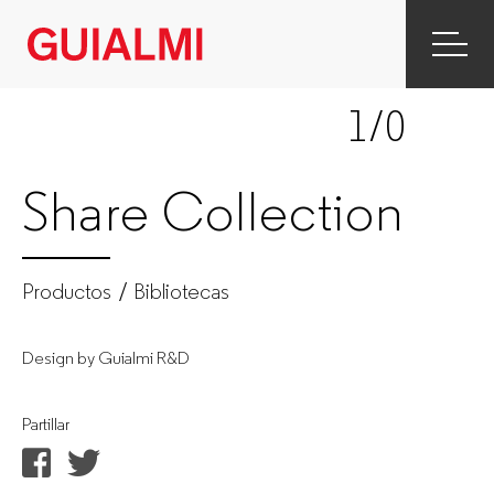
Share
Collection
1
/0
|
Bibliotecas
Share Collection
|
Produtos
Productos
Bibliotecas
|
Design by Guialmi R&D
GUIALMI
Partillar
–
Fabricante