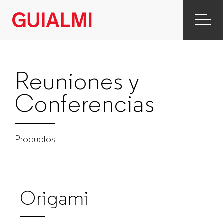
Reuniones
y
Conferencias
Reuniones y
|
Conferencias
Productos
|
Productos
GUIALMI
–
Origami
Fabricante
de