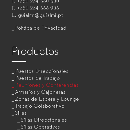
T.
+351 234 660 600
muebles
F.
+351 234 666 906
de
E.
guialmi@guialmi.pt
oficina
Política de Privacidad
para
empresas
Productos
Puestos Direccionales
Puestos de Trabajo
Reuniones y Conferencias
Armarios y Cajoneras
Zonas de Espera y Lounge
Trabajo Colaborativo
Sillas
Sillas Direccionales
Sillas Operativas