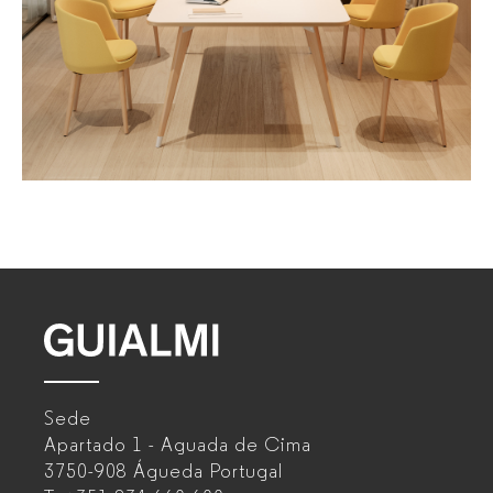
GUIALMI
–
Sede
Fabricante
Apartado 1 - Aguada de Cima
de
3750-908 Águeda
Portugal