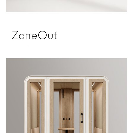
ZoneOut