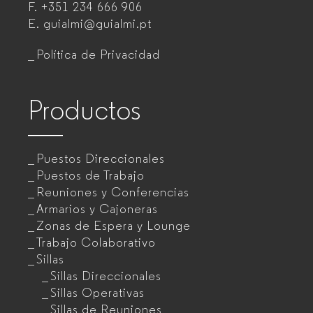
F.
+351 234 666 906
de
E.
guialmi@guialmi.pt
oficina
Política de Privacidad
para
empresas
Productos
Puestos Direccionales
Puestos de Trabajo
Reuniones y Conferencias
Armarios y Cajoneras
Zonas de Espera y Lounge
Trabajo Colaborativo
Sillas
Sillas Direccionales
Sillas Operativas
Sillas de Reuniones