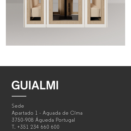
GUIALMI
–
Sede
Fabricante
Apartado 1 - Aguada de Cima
de
3750-908 Águeda
Portugal
T.
+351 234 660 600
muebles