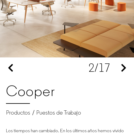
Fabricante
de
muebles
de
2
/17
oficina
para
Cooper
empresas
Productos
Puestos de Trabajo
Los tiempos han cambiado. En los últimos años hemos vivido