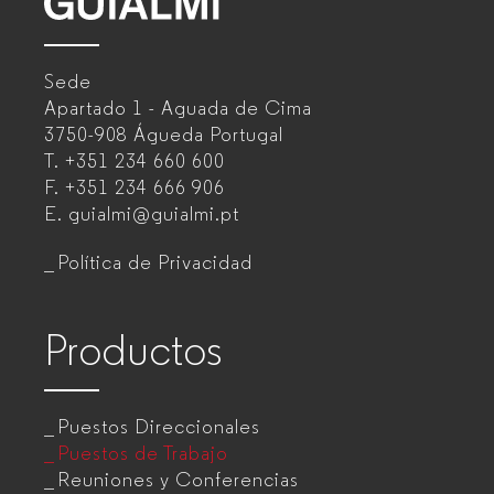
GUIALMI
–
Sede
Fabricante
Apartado 1 - Aguada de Cima
de
3750-908 Águeda
Portugal
T.
+351 234 660 600
muebles
F.
+351 234 666 906
de
E.
guialmi@guialmi.pt
oficina
Política de Privacidad
para
empresas
Productos
Puestos Direccionales
Puestos de Trabajo
Reuniones y Conferencias