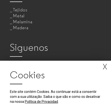
Tejidos
Metal
Melamina
Madera
Siguenos
X
Cookies
Este site contém Cookies. Ao continuar está a consentir
com a sua utilização. Saiba o que são e como os desativar
2018 - 2026 © GUIALMI - Empresa de Móveis Metálicos, SA
na nossa
Política de Privacidad
.