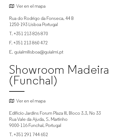
Ver en el mapa
Rua do Rodrigo da Fonseca, 44 B
1250-193 Lisboa
Portugal
T.
+351 213 826 870
F.
+351 213 860 472
E.
guialmilisboa@guialmi.pt
Showroom Madeira
(Funchal)
Ver en el mapa
Edifício Jardins Forum Plaza III, Bloco 3.3, No 33
Rua Vale da Ajuda, S. Martinho
9000-116
Funchal, Portugal
T.
+351 291 744 652