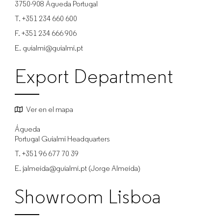
3750-908 Águeda
Portugal
T.
+351 234 660 600
F.
+351 234 666 906
E.
guialmi@guialmi.pt
Export Department
Ver en el mapa
Águeda
Portugal
Guialmi Headquarters
T.
+351 96 677 70 39
E.
jalmeida@guialmi.pt (Jorge Almeida)
Showroom Lisboa