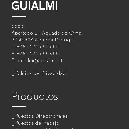
GUIALMI
–
Sede
Fabricante
Apartado 1 - Aguada de Cima
de
3750-908 Águeda
Portugal
T.
+351 234 660 600
muebles
F.
+351 234 666 906
de
E.
guialmi@guialmi.pt
oficina
Política de Privacidad
para
empresas
Productos
Puestos Direccionales
Puestos de Trabajo