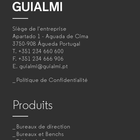
GUIALMI
–
Siège de l'entreprise
Fabricant
Apartado 1 - Aguada de Cima
de
3750-908 Águeda
Portugal
T.
+351 234 660 600
mobilier
F.
+351 234 666 906
de
E.
guialmi@guialmi.pt
bureau
Polítique de Confidentialité
pour
entreprises
Produits
Bureaux de direction
Bureaux et Benchs