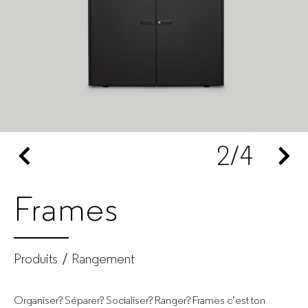
mobilier
de
bureau
pour
2
/4
entreprises
Frames
Produits
Rangement
Organiser? Séparer? Socialiser? Ranger? Frames c’est ton