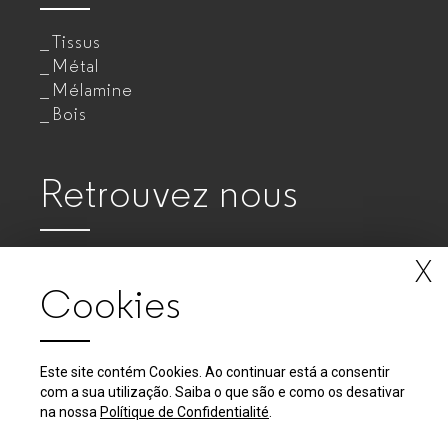
Tissus
Métal
Mélamine
Bois
Retrouvez nous
X
Cookies
Este site contém Cookies. Ao continuar está a consentir
com a sua utilização. Saiba o que são e como os desativar
2018 - 2026 © GUIALMI - Empresa de Móveis Metálicos, SA
na nossa
Polítique de Confidentialité
.