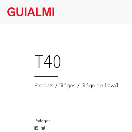
T40
|
Siége
T40
de
Travail
Produits
Siéges
Siége de Travail
|
Siéges
Partager