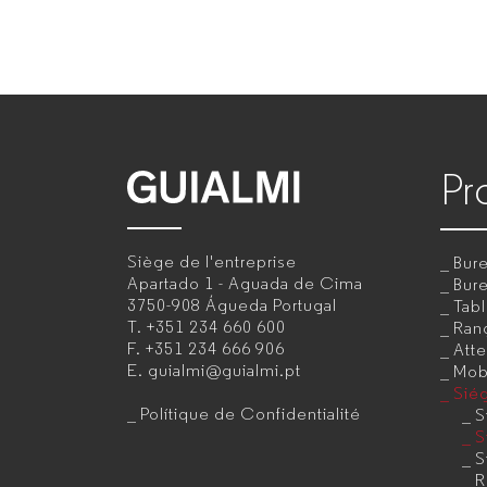
|
Produtos
|
Pr
GUIALMI
GUIALMI
–
Siège de l'entreprise
Bure
–
Fabricant
Apartado 1 - Aguada de Cima
Bur
3750-908 Águeda
Portugal
Tab
de
T.
+351 234 660 600
Ran
Fabricant
F.
+351 234 666 906
Att
mobilier
E.
guialmi@guialmi.pt
Mobi
de
Sié
de
Polítique de Confidentialité
S
bureau
S
S
pour
mobilier
R