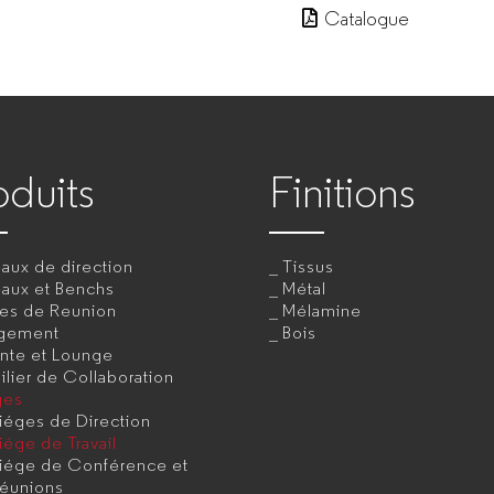
Catalogue
oduits
Finitions
aux de direction
Tissus
eaux et Benchs
Métal
les de Reunion
Mélamine
gement
Bois
ente et Lounge
lier de Collaboration
ges
iéges de Direction
iége de Travail
iége de Conférence et
éunions