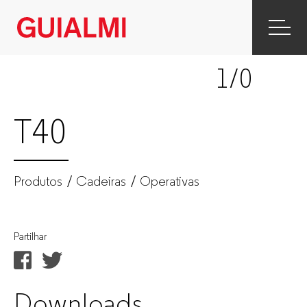
T40
|
1
/0
Operativas
|
T40
Cadeiras
|
Produtos
Cadeiras
Operativas
Produtos
Partilhar
|
GUIALMI
Downloads
–