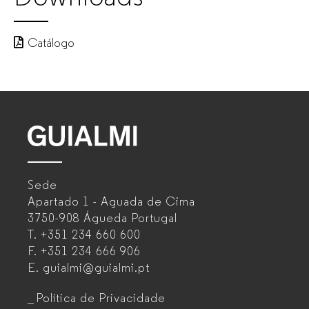
Mobiliário
Catálogo
de
escritório
para
GUIALMI
empresas
–
Sede
Mobiliário
Apartado 1 - Aguada de Cima
de
3750-908 Águeda
Portugal
T.
+351 234 660 600
escritório
F.
+351 234 666 906
para
E.
guialmi@guialmi.pt
empresas
Política de Privacidade