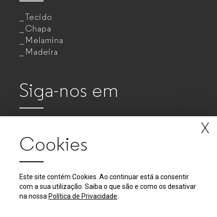
Tecido
Chapa
Melamina
Madeira
Siga-nos em
X
Cookies
Este site contém Cookies. Ao continuar está a consentir
com a sua utilização. Saiba o que são e como os desativar
2018 - 2026 © GUIALMI - Empresa de Móveis Metálicos, SA
na nossa
Política de Privacidade
.