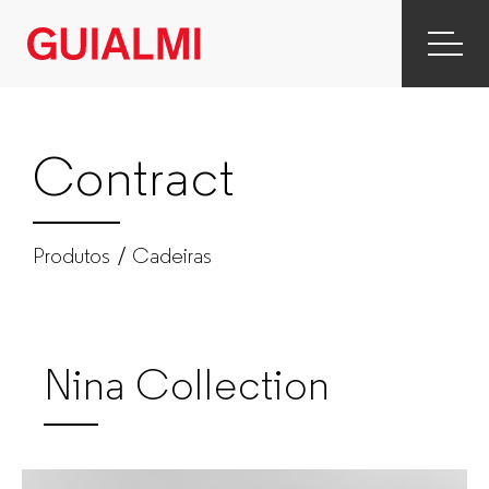
Contract
|
Cadeiras
Contract
|
Produtos
Produtos
Cadeiras
|
GUIALMI
Nina Collection
–
Mobiliário
de