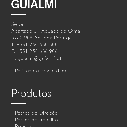
GUIALMI
–
Sede
Mobiliário
Apartado 1 - Aguada de Cima
de
3750-908 Águeda
Portugal
T.
+351 234 660 600
escritório
F.
+351 234 666 906
para
E.
guialmi@guialmi.pt
empresas
Política de Privacidade
Produtos
Postos de Direção
Postos de Trabalho
Reuniões