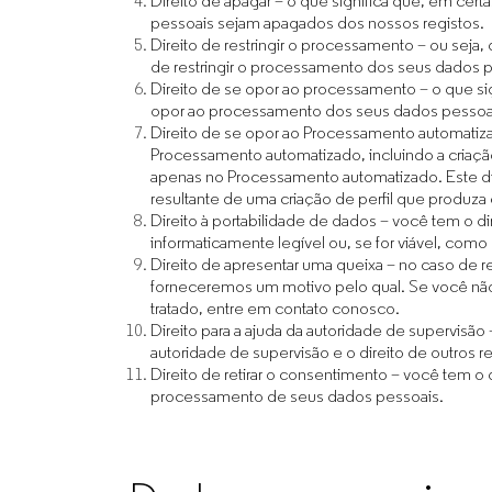
Direito de apagar – o que significa que, em cert
pessoais sejam apagados dos nossos registos.
Direito de restringir o processamento – ou seja
de restringir o processamento dos seus dados p
Direito de se opor ao processamento – o que sig
opor ao processamento dos seus dados pessoais
Direito de se opor ao Processamento automatizad
Processamento automatizado, incluindo a criação
apenas no Processamento automatizado. Este d
resultante de uma criação de perfil que produza 
Direito à portabilidade de dados – você tem o d
informaticamente legível ou, se for viável, como
Direito de apresentar uma queixa – no caso de 
forneceremos um motivo pelo qual. Se você não 
tratado, entre em contato conosco.
Direito para a ajuda da autoridade de supervisão 
autoridade de supervisão e o direito de outros r
Direito de retirar o consentimento – você tem o 
processamento de seus dados pessoais.