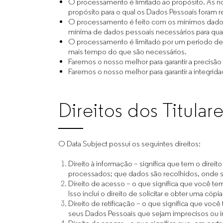
O processamento é limitado ao propósito. As n
propósito para o qual os Dados Pessoais foram r
O processamento é feito com os mínimos dado
mínima de dados pessoais necessários para qual
O processamento é limitado por um período d
mais tempo do que são necessários.
Faremos o nosso melhor para garantir a precisã
Faremos o nosso melhor para garantir a integrid
Direitos dos Titula
O Data Subject possui os seguintes direitos:
Direito à informação – significa que tem o direi
processados; que dados são recolhidos, onde 
Direito de acesso – o que significa que você tem
Isso inclui o direito de solicitar e obter uma có
Direito de retificação – o que significa que você 
seus Dados Pessoais que sejam imprecisos ou 