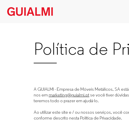
GUIALMI
–
Política de P
Mobiliário
de
escritório
A GUIALMI - Empresa de Móveis Metálicos, SA está
nos em
marketing@guialmi.pt
se você tiver dúvida
para
teremos todo o prazer em ajudá-lo.
Ao utilizar este site e / ou nossos serviços, voc
empresas
conforme descrito nesta Política de Privacidade.