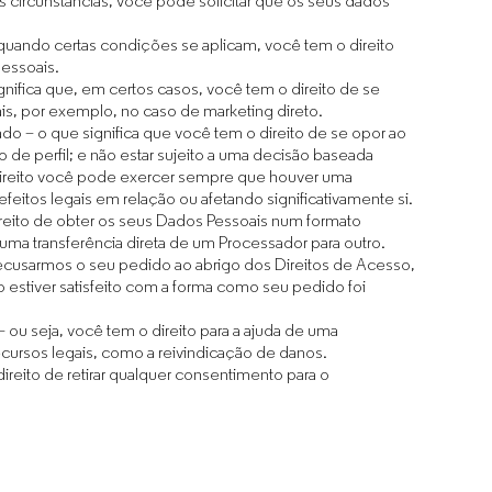
as circunstâncias, você pode solicitar que os seus dados
, quando certas condições se aplicam, você tem o direito
essoais.
nifica que, em certos casos, você tem o direito de se
, por exemplo, no caso de marketing direto.
o – o que significa que você tem o direito de se opor ao
 de perfil; e não estar sujeito a uma decisão baseada
ireito você pode exercer sempre que houver uma
efeitos legais em relação ou afetando significativamente si.
ireito de obter os seus Dados Pessoais num formato
 uma transferência direta de um Processador para outro.
recusarmos o seu pedido ao abrigo dos Direitos de Acesso,
estiver satisfeito com a forma como seu pedido foi
– ou seja, você tem o direito para a ajuda de uma
ecursos legais, como a reivindicação de danos.
direito de retirar qualquer consentimento para o