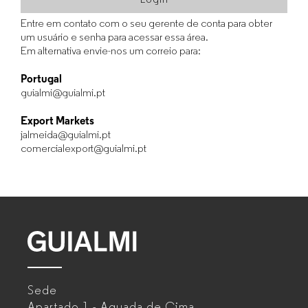
Entre em contato com o seu gerente de conta para obter
um usuário e senha para acessar essa área.
Em alternativa envie-nos um correio para:
Portugal
guialmi@guialmi.pt
Export Markets
jalmeida@guialmi.pt
comercialexport@guialmi.pt
GUIALMI
–
Sede
Mobiliário
Apartado 1 - Aguada de Cima