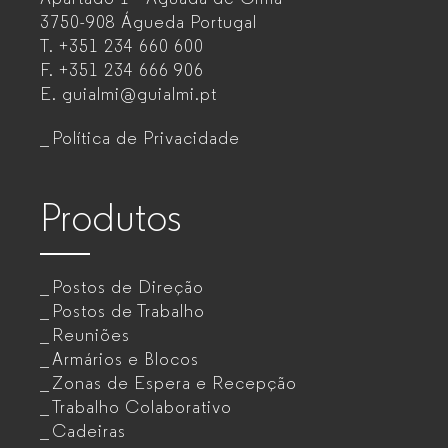
de
3750-908 Águeda
Portugal
T.
+351 234 660 600
escritório
F.
+351 234 666 906
para
E.
guialmi@guialmi.pt
empresas
Política de Privacidade
Produtos
Postos de Direção
Postos de Trabalho
Reuniões
Armários e Blocos
Zonas de Espera e Recepção
Trabalho Colaborativo
Cadeiras