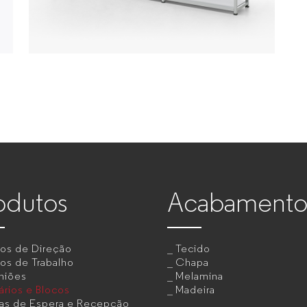
odutos
Acabamento
tos de Direção
Tecido
os de Trabalho
Chapa
niões
Melamina
rios e Blocos
Madeira
as de Espera e Recepção