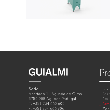
Pr
GUIALMI
–
Sede
Pos
Mobiliário
Apartado 1 - Aguada de Cima
Post
3750-908 Águeda
Portugal
Reu
de
T.
+351 234 660 600
Armá
F.
+351 234 666 906
Zon
escritório