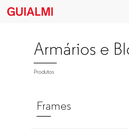
Armários
e
Armários e B
Blocos
|
Produtos
Produtos
|
Frames
GUIALMI