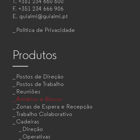
T.
+351 234 660 600
escritório
F.
+351 234 666 906
para
E.
guialmi@guialmi.pt
empresas
Política de Privacidade
Produtos
Postos de Direção
Postos de Trabalho
Reuniões
Armários e Blocos
Zonas de Espera e Recepção
Trabalho Colaborativo
Cadeiras
Direção
Operativas