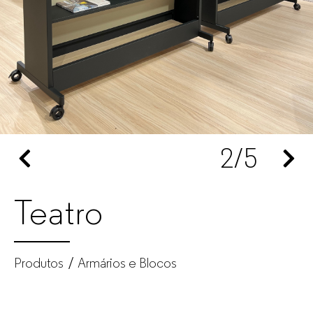
Mobiliário
de
escritório
para
2
/5
empresas
Teatro
Produtos
Armários e Blocos