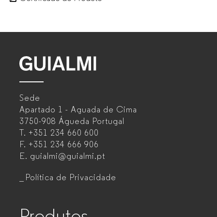
GUIALMI
–
Sede
Mobiliário
Apartado 1 - Aguada de Cima
de
3750-908 Águeda
Portugal
T.
+351 234 660 600
escritório
F.
+351 234 666 906
para
E.
guialmi@guialmi.pt
empresas
Política de Privacidade
Produtos