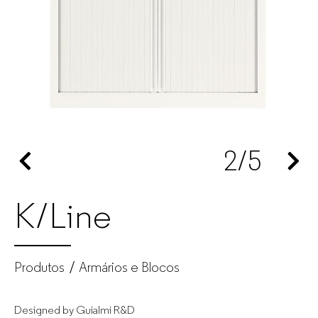
Mobiliário
de
escritório
para
2
/5
empresas
K/Line
Produtos
Armários e Blocos
Designed by Guialmi R&D