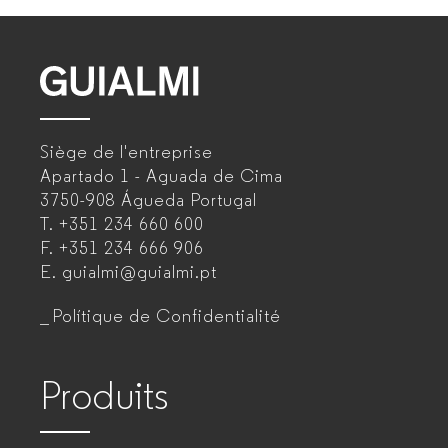
GUIALMI
–
Siège de l'entreprise
Fabricant
Apartado 1 - Aguada de Cima
de
3750-908 Águeda
Portugal
T.
+351 234 660 600
mobilier
F.
+351 234 666 906
de
E.
guialmi@guialmi.pt
bureau
Polítique de Confidentialité
pour
entreprises
Produits