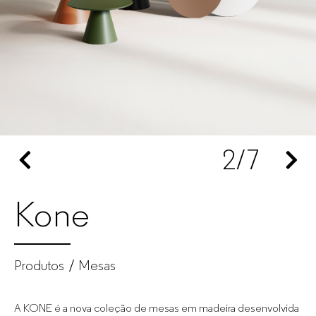
escritório
para
empresas
2
/7
Kone
Produtos
Mesas
A KONE é a nova coleção de mesas em madeira desenvolvida