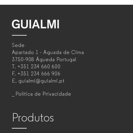
GUIALMI
–
Sede
Mobiliário
Apartado 1 - Aguada de Cima
de
3750-908 Águeda
Portugal
T.
+351 234 660 600
escritório
F.
+351 234 666 906
para
E.
guialmi@guialmi.pt
empresas
Política de Privacidade
Produtos