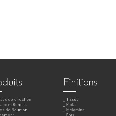
oduits
Finitions
aux de direction
Tissus
eaux et Benchs
Métal
les de Reunion
Mélamine
gement
Bois