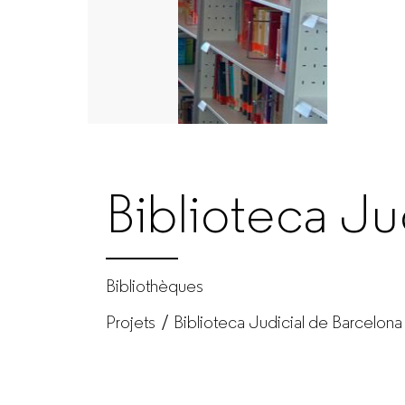
|
GUIALMI
–
Fabricant
Biblioteca Ju
de
mobilier
Bibliothèques
Projets
Biblioteca Judicial de Barcelona
de
bureau