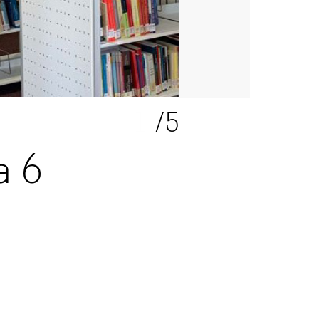
2
/5
a 6