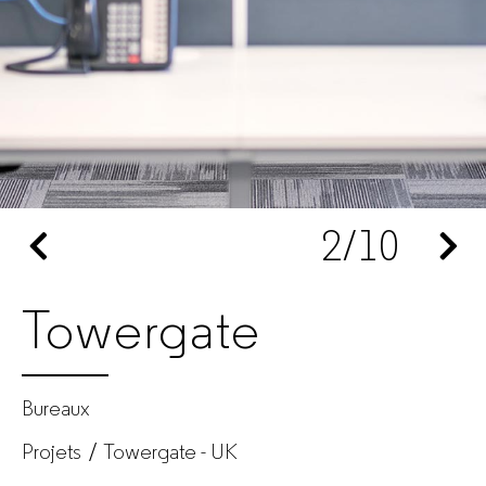
bureau
pour
entreprises
2
/10
Towergate
Bureaux
Projets
Towergate - UK