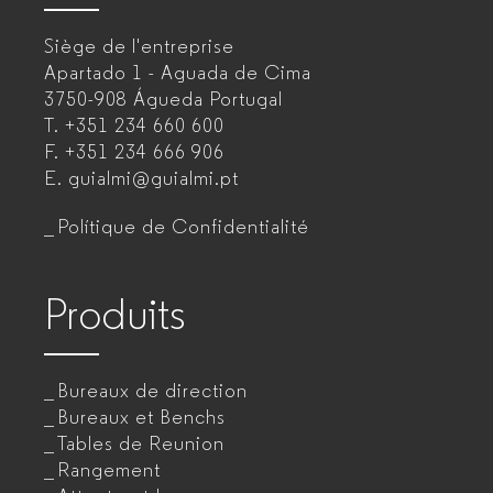
–
Siège de l'entreprise
Fabricant
Apartado 1 - Aguada de Cima
de
3750-908 Águeda
Portugal
T.
+351 234 660 600
mobilier
F.
+351 234 666 906
de
E.
guialmi@guialmi.pt
bureau
Polítique de Confidentialité
pour
entreprises
Produits
Bureaux de direction
Bureaux et Benchs
Tables de Reunion
Rangement