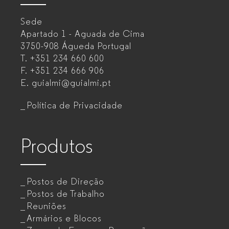
–
Sede
Mobiliário
Apartado 1 - Aguada de Cima
de
3750-908 Águeda
Portugal
T.
+351 234 660 600
escritório
F.
+351 234 666 906
para
E.
guialmi@guialmi.pt
empresas
Política de Privacidade
Produtos
Postos de Direção
Postos de Trabalho
Reuniões
Armários e Blocos