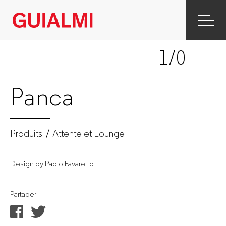
Panca
|
1
/0
Attente
et
Panca
Lounge
|
Produits
Attente et Lounge
Produtos
Design by Paolo Favaretto
|
Partager
GUIALMI
–