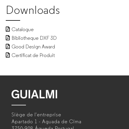
Downloads
Fabricant
de
Catalogue
mobilier
Bibliotheque DXF 3D
Good Design Award
de
Certificat de Produit
bureau
pour
entreprises
GUIALMI
–
Siège de l'entreprise
Fabricant
Apartado 1 - Aguada de Cima
de
3750-908 Águeda
Portugal