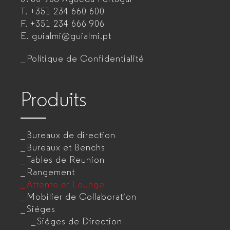
T.
+351 234 660 600
mobilier
F.
+351 234 666 906
de
E.
guialmi@guialmi.pt
bureau
Polítique de Confidentialité
pour
entreprises
Produits
Bureaux de direction
Bureaux et Benchs
Tables de Reunion
Rangement
Attente et Lounge
Mobilier de Collaboration
Siéges
Siéges de Direction