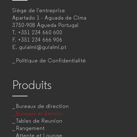
–
Siège de l'entreprise
Fabricant
Apartado 1 - Aguada de Cima
de
3750-908 Águeda
Portugal
T.
+351 234 660 600
mobilier
F.
+351 234 666 906
de
E.
guialmi@guialmi.pt
bureau
Polítique de Confidentialité
pour
entreprises
Produits
Bureaux de direction
Bureaux et Benchs
Tables de Reunion
Rangement
Attente et Lounge