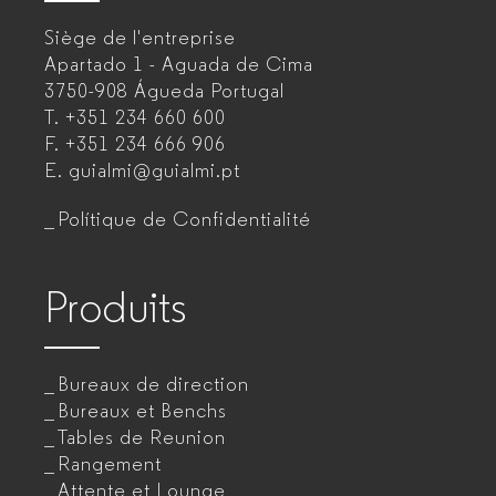
–
Siège de l'entreprise
Fabricant
Apartado 1 - Aguada de Cima
de
3750-908 Águeda
Portugal
T.
+351 234 660 600
mobilier
F.
+351 234 666 906
de
E.
guialmi@guialmi.pt
bureau
Polítique de Confidentialité
pour
entreprises
Produits
Bureaux de direction
Bureaux et Benchs
Tables de Reunion
Rangement
Attente et Lounge