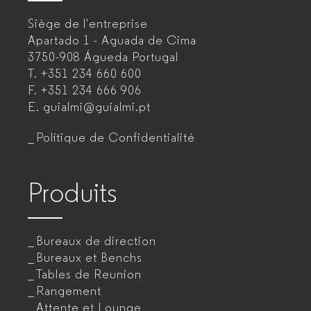
–
Siège de l'entreprise
Fabricant
Apartado 1 - Aguada de Cima
de
3750-908 Águeda
Portugal
T.
+351 234 660 600
mobilier
F.
+351 234 666 906
de
E.
guialmi@guialmi.pt
bureau
Polítique de Confidentialité
pour
entreprises
Produits
Bureaux de direction
Bureaux et Benchs
Tables de Reunion
Rangement
Attente et Lounge