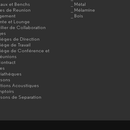
eaux et Benchs
Métal
les de Reunion
Mélamine
gement
Bois
ente et Lounge
lier de Collaboration
ges
iéges de Direction
iége de Travail
iége de Conférence et
éunions
ontract
les
iathéques
isons
utions Acoustiques
ptoirs
isons de Separation