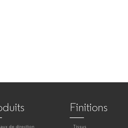
oduits
Finitions
aux de direction
Tissus