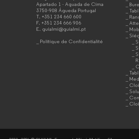
Apartado 1 - Aguada de Cima
Bur
3750-908 Águeda
Portugal
Tab
de
T.
+351 234 660 600
Ran
F.
+351 234 666 906
Att
mobilier
E.
guialmi@guialmi.pt
Mobi
de
Sié
Polítique de Confidentialité
S
bureau
S
S
pour
R
C
entreprises
Tab
Med
Clo
Sol
Com
Clo