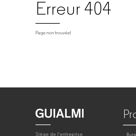
Erreur 404
Page non trouvée!
Pr
GUIALMI
–
Siège de l'entreprise
Bure
Fabricant