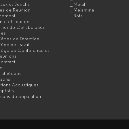
eaux et Benchs
Métal
les de Reunion
Mélamine
gement
Bois
ente et Lounge
lier de Collaboration
ges
iéges de Direction
iége de Travail
iége de Conférence et
éunions
ontract
les
iathéques
isons
utions Acoustiques
ptoirs
isons de Separation