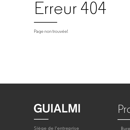
Erreur 404
Page non trouvée!
Pr
GUIALMI
–
Siège de l'entreprise
Bure
Fabricant