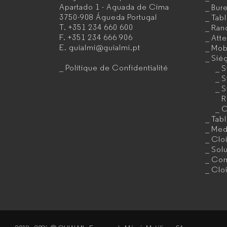
Apartado 1 - Aguada de Cima
Bur
3750-908 Águeda
Portugal
Tab
de
T.
+351 234 660 600
Ran
F.
+351 234 666 906
Att
mobilier
E.
guialmi@guialmi.pt
Mobi
de
Sié
Polítique de Confidentialité
S
bureau
S
S
pour
R
C
entreprises
Tab
Med
Clo
Sol
Com
Clo