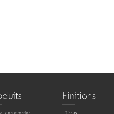
oduits
Finitions
aux de direction
Tissus