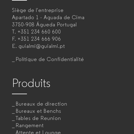
–
Siège de l'entreprise
Fabricant
Apartado 1 - Aguada de Cima
de
3750-908 Águeda
Portugal
T.
+351 234 660 600
mobilier
F.
+351 234 666 906
de
E.
guialmi@guialmi.pt
bureau
Polítique de Confidentialité
pour
entreprises
Produits
Bureaux de direction
Bureaux et Benchs
Tables de Reunion
Rangement
Attente et Lounge