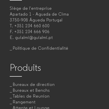
–
Siège de l'entreprise
Fabricant
Apartado 1 - Aguada de Cima
de
3750-908 Águeda
Portugal
T.
+351 234 660 600
mobilier
F.
+351 234 666 906
de
E.
guialmi@guialmi.pt
bureau
Polítique de Confidentialité
pour
entreprises
Produits
Bureaux de direction
Bureaux et Benchs
Tables de Reunion
Rangement
Attente et Lounge