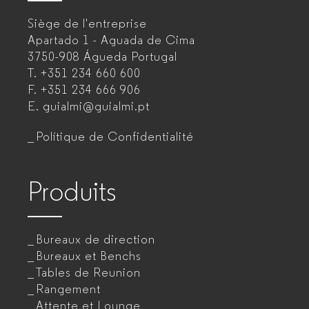
–
Siège de l'entreprise
Fabricant
Apartado 1 - Aguada de Cima
de
3750-908 Águeda
Portugal
T.
+351 234 660 600
mobilier
F.
+351 234 666 906
de
E.
guialmi@guialmi.pt
bureau
Polítique de Confidentialité
pour
entreprises
Produits
Bureaux de direction
Bureaux et Benchs
Tables de Reunion
Rangement
Attente et Lounge