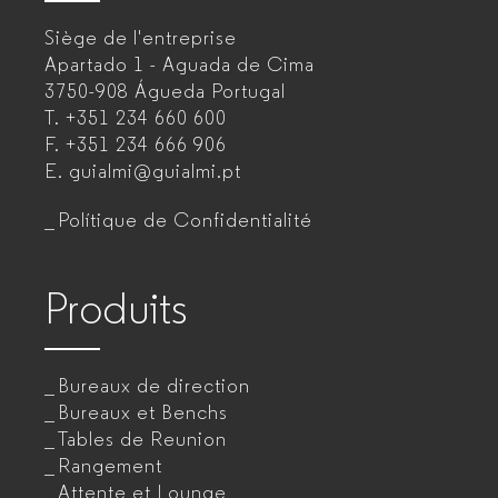
–
Siège de l'entreprise
Fabricant
Apartado 1 - Aguada de Cima
de
3750-908 Águeda
Portugal
T.
+351 234 660 600
mobilier
F.
+351 234 666 906
de
E.
guialmi@guialmi.pt
bureau
Polítique de Confidentialité
pour
entreprises
Produits
Bureaux de direction
Bureaux et Benchs
Tables de Reunion
Rangement
Attente et Lounge