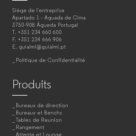
–
Siège de l'entreprise
Fabricant
Apartado 1 - Aguada de Cima
de
3750-908 Águeda
Portugal
T.
+351 234 660 600
mobilier
F.
+351 234 666 906
de
E.
guialmi@guialmi.pt
bureau
Polítique de Confidentialité
pour
entreprises
Produits
Bureaux de direction
Bureaux et Benchs
Tables de Reunion
Rangement
Attente et Lounge