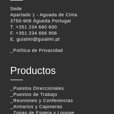
–
Sede
Fabricante
Apartado 1 - Aguada de Cima
de
3750-908 Águeda
Portugal
T.
+351 234 660 600
muebles
F.
+351 234 666 906
de
E.
guialmi@guialmi.pt
oficina
Política de Privacidad
para
empresas
Productos
Puestos Direccionales
Puestos de Trabajo
Reuniones y Conferencias
Armarios y Cajoneras
Zonas de Espera y Lounge