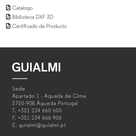
Catalogo
Biblioteca DXF 3D
Certificado de Producto
GUIALMI
–
Sede
Fabricante
Apartado 1 - Aguada de Cima
de
3750-908 Águeda
Portugal
T.
+351 234 660 600
muebles
F.
+351 234 666 906
de
E.
guialmi@guialmi.pt
oficina