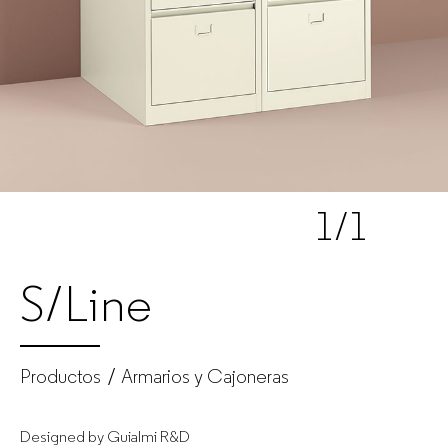
Fabricante
de
muebles
de
1
/1
oficina
para
S/Line
empresas
Productos
Armarios y Cajoneras
Designed by Guialmi R&D