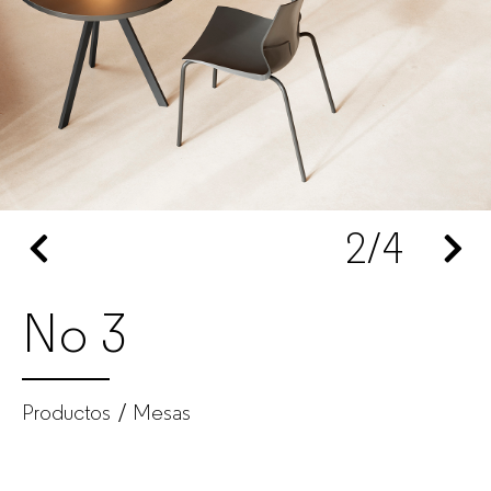
de
muebles
de
oficina
2
/4
para
empresas
No 3
Productos
Mesas