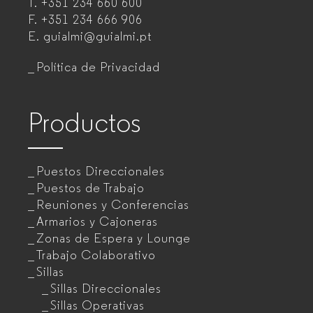
T.
+351 234 660 600
muebles
F.
+351 234 666 906
de
E.
guialmi@guialmi.pt
oficina
Política de Privacidad
para
empresas
Productos
Puestos Direccionales
Puestos de Trabajo
Reuniones y Conferencias
Armarios y Cajoneras
Zonas de Espera y Lounge
Trabajo Colaborativo
Sillas
Sillas Direccionales
Sillas Operativas