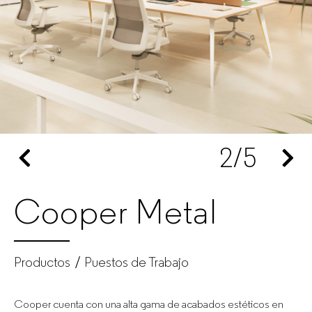
–
Fabricante
de
muebles
2
/5
de
oficina
Cooper Metal
para
empresas
Productos
Puestos de Trabajo
Cooper cuenta con una alta gama de acabados estéticos en