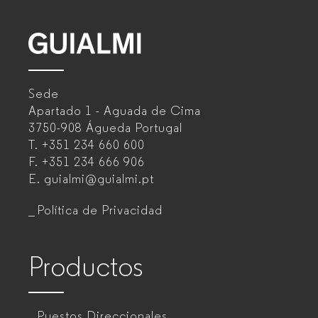
GUIALMI
–
Sede
Fabricante
Apartado 1 - Aguada de Cima
de
3750-908 Águeda
Portugal
T.
+351 234 660 600
muebles
F.
+351 234 666 906
de
E.
guialmi@guialmi.pt
oficina
Política de Privacidad
para
empresas
Productos
Puestos Direccionales