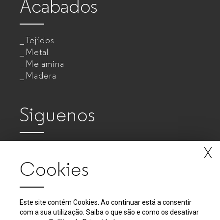
Acabados
Tejidos
Metal
Melamina
Madera
Siguenos
X
Cookies
Este site contém Cookies. Ao continuar está a consentir
com a sua utilização. Saiba o que são e como os desativar
2018 - 2026 © GUIALMI - Empresa de Móveis Metálicos, SA