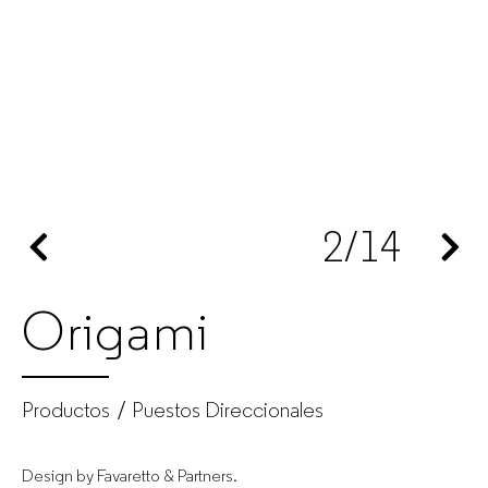
de
muebles
de
oficina
2
/14
para
empresas
Origami
Productos
Puestos Direccionales
Design by Favaretto & Partners.