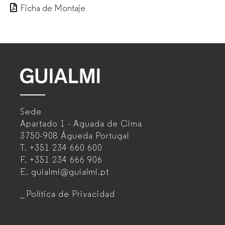
Ficha de Montaje
GUIALMI
–
Sede
Fabricante
Apartado 1 - Aguada de Cima
de
3750-908 Águeda
Portugal
T.
+351 234 660 600
muebles
F.
+351 234 666 906
de
E.
guialmi@guialmi.pt
oficina
Política de Privacidad
para
empresas