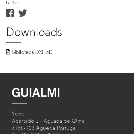
Partillar
Downloads
Biblioteca DXF 3D
GUIALMI
–
Sede
Fabricante
Apartado 1 - Aguada de Cima
de
3750-908 Águeda
Portugal