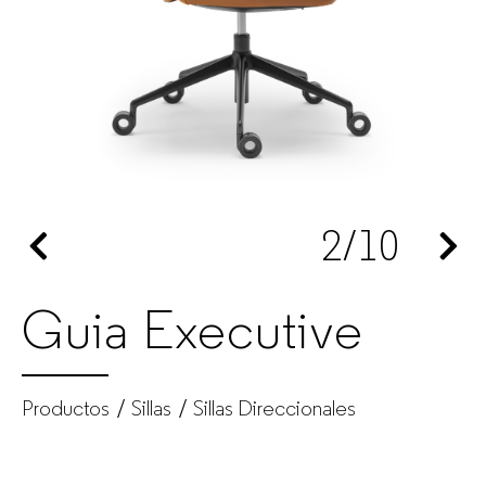
GUIALMI
–
Fabricante
de
2
/10
muebles
de
Guia Executive
oficina
para
Productos
Sillas
Sillas Direccionales
empresas