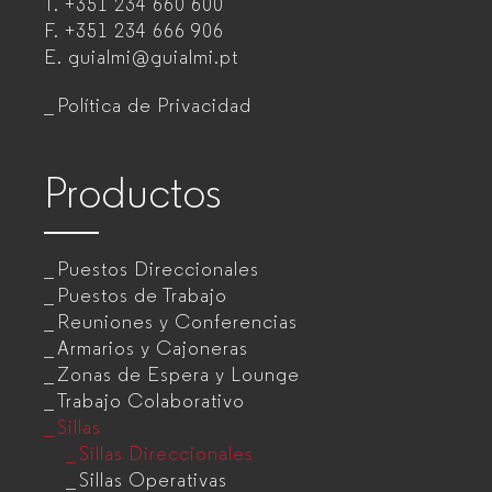
T.
+351 234 660 600
muebles
F.
+351 234 666 906
de
E.
guialmi@guialmi.pt
oficina
Política de Privacidad
para
empresas
Productos
Puestos Direccionales
Puestos de Trabajo
Reuniones y Conferencias
Armarios y Cajoneras
Zonas de Espera y Lounge
Trabajo Colaborativo
Sillas
Sillas Direccionales
Sillas Operativas