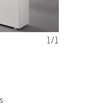
1
/1
s