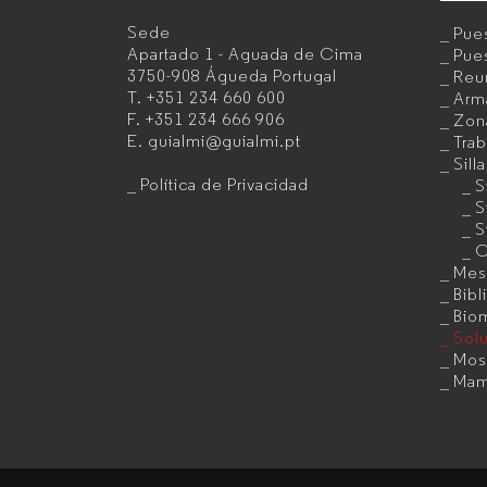
Sede
Pues
Fabricante
Apartado 1 - Aguada de Cima
Pues
3750-908 Águeda
Portugal
Reu
de
T.
+351 234 660 600
Arma
F.
+351 234 666 906
Zon
muebles
E.
guialmi@guialmi.pt
Trab
de
Sill
Política de Privacidad
S
oficina
S
S
para
C
Mes
empresas
Bibl
Bio
Sol
Mos
Mam