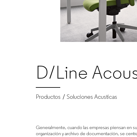
GUIALMI
–
Fabricante
de
D/Line Acous
muebles
de
Productos
Soluciones Acusticas
oficina
Generalmente, cuando las empresas piensan en s
para
organización y archivo de documentación, se centr