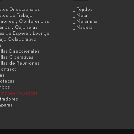
tos Direccionales
Tejidos
tos de Trabajo
Metal
niones y Conferencias
Melamina
rios y Cajoneras
Madera
as de Espera y Lounge
ajo Colaborativo
as
illas Direccionales
illas Operativas
illas de Reuniones
ontract
as
iotecas
mbos
uciones Acusticas
tradores
paras