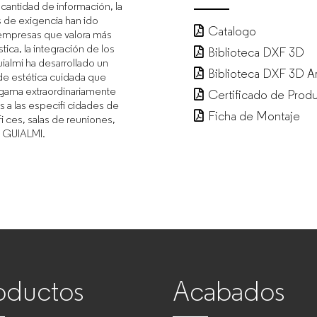
 cantidad de información, la
 de exigencia han ido
Catalogo
 empresas que valora más
tica, la integración de los
Biblioteca DXF 3D
almi ha desarrollado un
Biblioteca DXF 3D A
de estética cuidada que
 gama extraordinariamente
Certificado de Prod
 a las especifi cidades de
Ficha de Montaje
i ces, salas de reuniones,
 GUIALMI.
oductos
Acabados