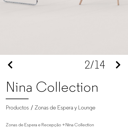
|
GUIALMI
–
Fabricante
2
/14
de
muebles
Nina Collection
de
oficina
Productos
Zonas de Espera y Lounge
para
Zonas de Espera e Recepção > Nina Collection
empresas