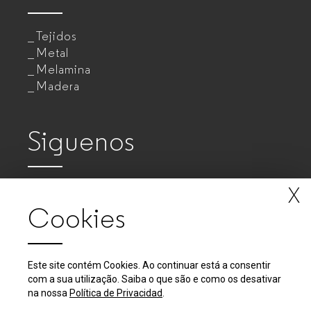
Tejidos
Metal
Melamina
Madera
Siguenos
X
Cookies
Este site contém Cookies. Ao continuar está a consentir
com a sua utilização. Saiba o que são e como os desativar
2018 - 2026 © GUIALMI - Empresa de Móveis Metálicos, SA
na nossa
Política de Privacidad
.