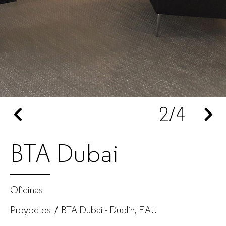
de
oficina
para
empresas
2
/4
BTA Dubai
Oficinas
Proyectos
BTA Dubai - Dublin, EAU