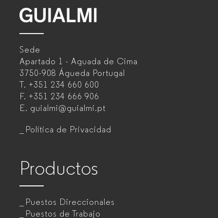
GUIALMI
–
Sede
Fabricante
Apartado 1 - Aguada de Cima
de
3750-908 Águeda
Portugal
T.
+351 234 660 600
muebles
F.
+351 234 666 906
de
E.
guialmi@guialmi.pt
oficina
Política de Privacidad
para
empresas
Productos
Puestos Direccionales
Puestos de Trabajo